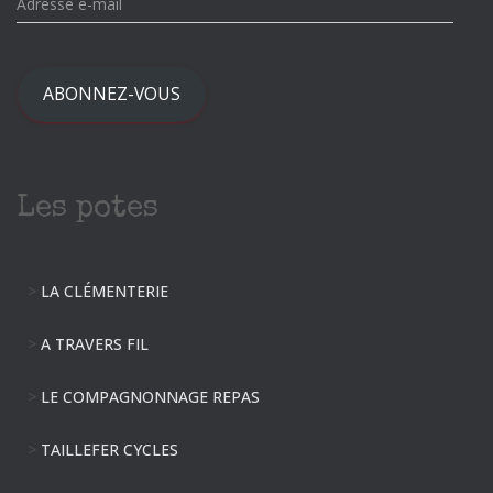
d
r
e
s
ABONNEZ-VOUS
s
e
e
-
Les potes
m
a
i
l
>
LA CLÉMENTERIE
>
A TRAVERS FIL
>
LE COMPAGNONNAGE REPAS
>
TAILLEFER CYCLES