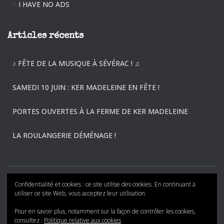
>
I HAVE NO ADS
Articles récents
♪ FÊTE DE LA MUSIQUE À SÉVÉRAC ! ♫
SAMEDI 10 JUIN : KER MADELEINE EN FÊTE !
PORTES OUVERTES À LA FERME DE KER MADELEINE
LA ROULANGERIE DÉMÉNAGE !
Confidentialité et cookies : ce site utilise des cookies. En continuant à
ACTIVITÉS
ACTUALITÉS
ÉVÈNEMENTS
utiliser ce site Web, vous acceptez leur utilisation.
Pour en savoir plus, notamment sur la façon de contrôler les cookies,
PHOTOS
CONTACT
consultez :
Politique relative aux cookies