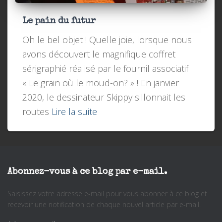
Le pain du futur
Oh le bel objet ! Quelle joie, lorsque nous
avons découvert le magnifique coffret
sérigraphié réalisé par le fournil associatif
« Le grain où le moud-on? » ! En janvier
2020, le dessinateur Skippy sillonnait les
routes
Lire la suite
Abonnez-vous à ce blog par e-mail.
Saisissez votre adresse e-mail pour vous abonner à ce blog et
recevoir une notification de chaque nouvel article par e-mail.
A