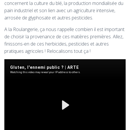
A
concernent la culture du blé, la production mondialisée du
T
pain industriel et son lien avec un agriculture intensive,
I
arrosée de glyphosate et autres pesticides.
O
N
A la Roulangerie, ça nous rappelle combien il est important
de choisir la provenance de ces matières premières. Allez,
finissons-en de ces herbicides, pesticides et autres
pratiques agricoles ! Relocalisons tout ça !