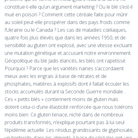
constitue-t-elle qu’un argument marketing ? Ou le blé s’est-il
mué en poison ? Comment cette céréale faite pour mûrir
au soleil peut-elle prospérer dans des pays froids comme
l’Ukraine ou le Canada ? Les cas de maladies cœliaques,
quatre fois plus élevés que dans les années 1950, et de
sensibilité au gluten ont explosé, avec une vitesse excluant
une mutation génétique et accusant notre environnement.
Géopolitique du blé Jadis élancés, les blés ont rapetissé.
Pourquoi ? Parce que les variétés naines s’accordaient
mieux avec les engrais à base de nitrates et de
phosphates, matières à explosifs dont il fallait écouler les
stocks accumulés durant la Seconde Guerre mondiale…
Ces « petits blés » contiennent moins de gluten mais
dotent celui-ci d’une élasticité renforcée que nous tolérons
moins bien. Ce gluten tenace, niché dans de nombreux
produits transformés, n’explique pourtant pas à lui seul
l’épidémie actuelle. Les résidus grandissants de glyphosate,
un herbicide, dans les aliments à base de céréales ont une