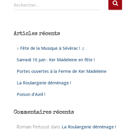
R
Rechercher…
e
c
h
e
Articles récents
r
c
♪ Fête de la Musique à Sévérac ! ♫
h
e
Samedi 10 juin : Ker Madeleine en fête !
r
Portes ouvertes à la Ferme de Ker Madeleine
:
La Roulangerie déménage !
Poison d’Avril !
Commentaires récents
Romain Pertusot
dans
La Roulangerie déménage !