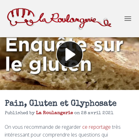
O
U
V
R
I
R
/
F
E
R
M
E
R
L
Pain, Gluten et Glyphosate
A
N
Published by
La Roulangerie
on
28 avril 2021
A
V
On vous recommande de regarder
ce reportage
très
I
intéressant pour comprendre les questions qui
G