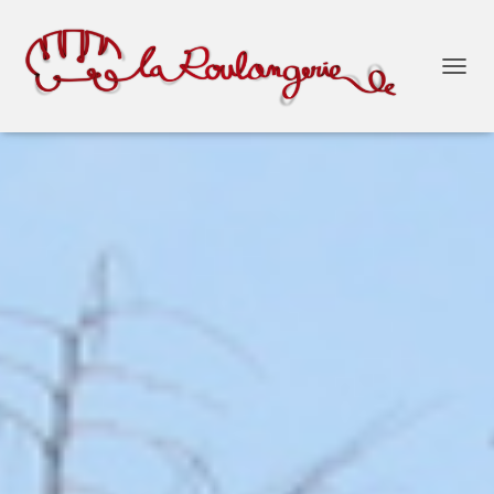
O
U
V
R
I
R
/
F
E
R
M
E
R
L
A
N
A
V
I
G