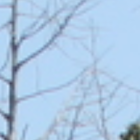
A
T
I
O
N